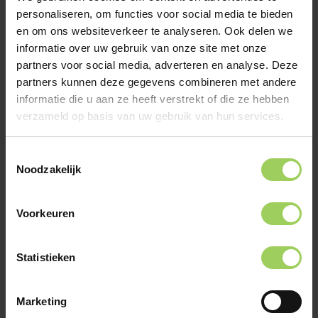
personaliseren, om functies voor social media te bieden
Alle vacatures
en om ons websiteverkeer te analyseren. Ook delen we
Alle vacatures
informatie over uw gebruik van onze site met onze
partners voor social media, adverteren en analyse. Deze
Home
Vacatures per functie
partners kunnen deze gegevens combineren met andere
informatie die u aan ze heeft verstrekt of die ze hebben
Vacatures per functie
verzameld op basis van uw gebruik van hun services.
CONTACT
Toestemmingsselectie
werkenbij@eg.group
Noodzakelijk
Algemene Voorwaarden
|
Privacy Policy
|
Cookie beleid
| ©
Copyright Werken Bij EG 2026
Voorkeuren
Facebook
Instagram
Linkedin
Website door
NEXT LEAD
Statistieken
Marketing
Brands